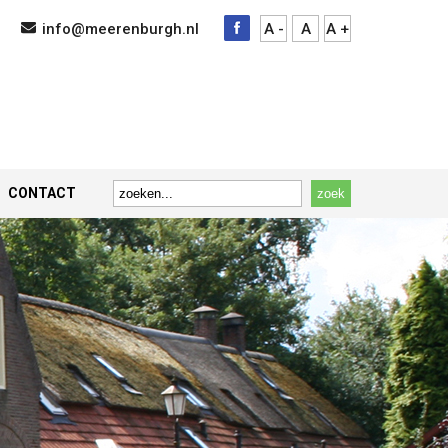
info@meerenburgh.nl
A -
A
A +
CONTACT