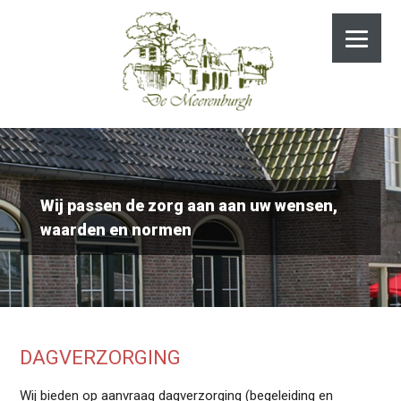
Wij passen de zorg aan aan uw wensen,
waarden en normen
DAGVERZORGING
Wij bieden op aanvraag dagverzorging (begeleiding en